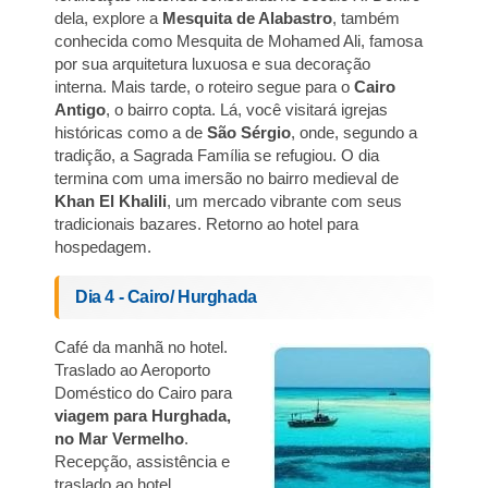
dela, explore a
Mesquita de Alabastro
, também
conhecida como Mesquita de Mohamed Ali, famosa
por sua arquitetura luxuosa e sua decoração
interna. Mais tarde, o roteiro segue para o
Cairo
Antigo
, o bairro copta. Lá, você visitará igrejas
históricas como a de
São Sérgio
, onde, segundo a
tradição, a Sagrada Família se refugiou. O dia
termina com uma imersão no bairro medieval de
Khan El Khalili
, um mercado vibrante com seus
tradicionais bazares. Retorno ao hotel para
hospedagem.
Dia 4 - Cairo/ Hurghada
Café da manhã no hotel.
Traslado ao Aeroporto
Doméstico do Cairo para
viagem para Hurghada,
no Mar Vermelho
.
Recepção, assistência e
traslado ao hotel.