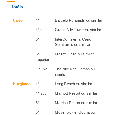
Hotéis
Cairo
4*
Barceló Pyramids ou similar
4* sup
Grand Nile Tower
ou similar
5*
InterContinental Cairo
Semiramis ou similar
5*
Mairott Cairo ou similar
superior
Deluxe
The Nile Ritz Carlton ou
similar
Hurghada
4*
Long Beach ou similar
4* sup
Marriott Resort ou similar
5*
Marriott Resort ou similar
5*
Movenpick el Gouna ou