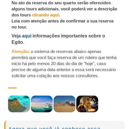
No ato da reserva do seu quarto serão oferecidos
alguns tours adicionais, você poderá ver a descrição
dos tours
clicando aqui
.
Leia com atenção antes de confirmar a sua reserva
no tour.
Veja
aqui
informações importantes sobre o
Egito
.
Atenção
:
o sistema de reservas abaixo apenas
permitirá que você faça reserva de um roteiro que tenha
inicio há pelo menos 20 dias do dia de "hoje", caso
precise de alguma data anterior a essa será necessário
solicitar uma cotação aos nossos consultores.
SKU
Skip
egito-
to
dts6
the
Avaliações
end
of
Skip
US$10.000,00
Agora que você já conhece essa
the