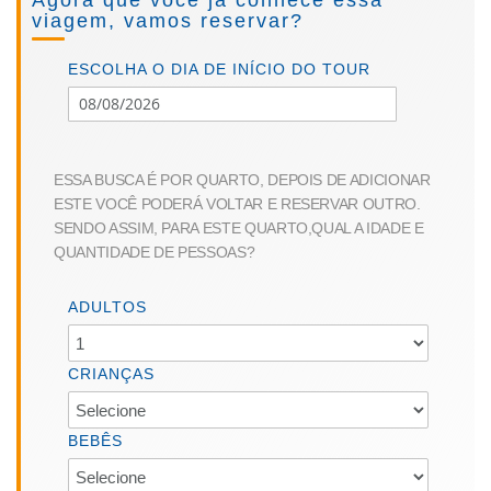
to
viagem, vamos reservar?
images
the
gallery
beginning
of
ESCOLHA O DIA DE INÍCIO DO TOUR
the
images
gallery
ESSA BUSCA É POR QUARTO, DEPOIS DE ADICIONAR
ESTE VOCÊ PODERÁ VOLTAR E RESERVAR OUTRO.
SENDO ASSIM, PARA ESTE QUARTO,QUAL A IDADE E
QUANTIDADE DE PESSOAS?
ADULTOS
CRIANÇAS
BEBÊS