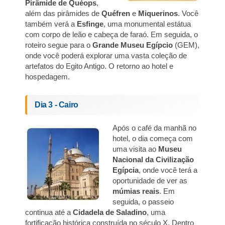
Pirâmide de Quéops
,
além das pirâmides de
Quéfren
e
Miquerinos
. Você
também verá a
Esfinge
, uma monumental estátua
com corpo de leão e cabeça de faraó. Em seguida, o
roteiro segue para o
Grande Museu Egípcio
(GEM),
onde você poderá explorar uma vasta coleção de
artefatos do Egito Antigo. O retorno ao hotel e
hospedagem.
Dia 3 - Cairo
Após o café da manhã no
hotel, o dia começa com
uma visita ao
Museu
Nacional da Civilização
Egípcia
, onde você terá a
oportunidade de ver as
múmias reais
. Em
seguida, o passeio
continua até a
Cidadela de Saladino
, uma
fortificação histórica construída no século X. Dentro