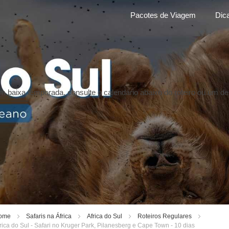
Pacotes de Viagem
Dic
o em baixa temporada, consulte o calendário abaixo do roteiro ou um 
ome
Safaris na África
Africa do Sul
Roteiros Regulares
rica do Sul - Safari no Kruger Park, Pilanesberg e Cape Town - 10 dias