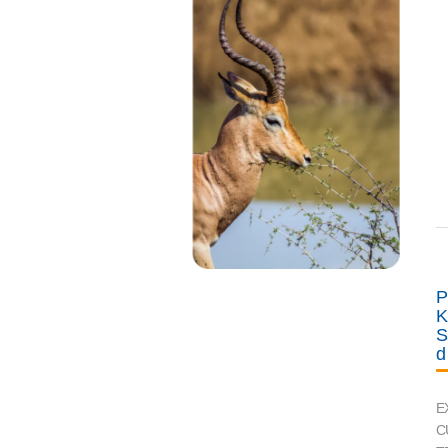
P
K
S
d
E
C