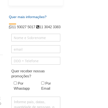
Quer mais informações?
11 93027 5017
11 3042 3383
Quer receber nossas
promoções?
Por
Por
Whastapp
Email
E
O