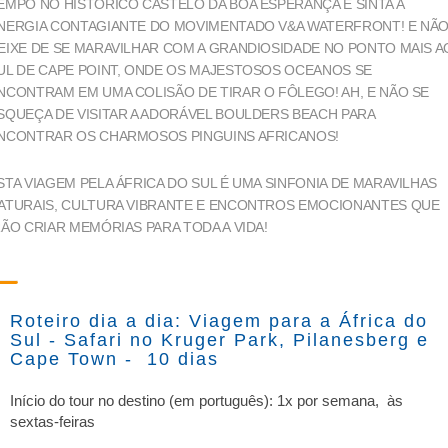
EMPO NO HISTÓRICO CASTELO DA BOA ESPERANÇA E SINTA A
NERGIA CONTAGIANTE DO MOVIMENTADO V&A WATERFRONT! E NÃ
EIXE DE SE MARAVILHAR COM A GRANDIOSIDADE NO PONTO MAIS A
UL DE CAPE POINT, ONDE OS MAJESTOSOS OCEANOS SE
NCONTRAM EM UMA COLISÃO DE TIRAR O FÔLEGO! AH, E NÃO SE
SQUEÇA DE VISITAR A ADORÁVEL BOULDERS BEACH PARA
NCONTRAR OS CHARMOSOS PINGUINS AFRICANOS!
STA VIAGEM PELA ÁFRICA DO SUL É UMA SINFONIA DE MARAVILHAS
ATURAIS, CULTURA VIBRANTE E ENCONTROS EMOCIONANTES QUE
RÃO CRIAR MEMÓRIAS PARA TODA A VIDA!
Roteiro dia a dia: Viagem para a África do
Sul - Safari no Kruger Park, Pilanesberg e
Cape Town - 10 dias
Início do tour no destino (em português): 1x por semana, às
sextas-feiras