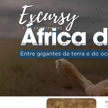
O valor "A Partir De" refere-se ao valor por pessoa em quarto tripl
H
Áf