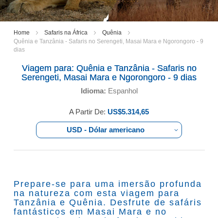
Home
Safaris na África
Quênia
Quênia e Tanzânia - Safaris no Serengeti, Masai Mara e Ngorongoro - 9
dias
Viagem para:
Quênia e Tanzânia - Safaris no
Serengeti, Masai Mara e Ngorongoro - 9 dias
Idioma:
Espanhol
A Partir De:
US$5.314,65
USD - Dólar americano
Prepare-se para uma imersão profunda
na natureza com esta viagem para
Tanzânia e Quênia. Desfrute de safáris
fantásticos em Masai Mara e no