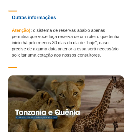
Outras informações
Atenção)
:
o sistema de reservas abaixo apenas
permitirá que você faça reserva de um roteiro que tenha
inicio há pelo menos 30 dias do dia de "hoje", caso
precise de alguma data anterior a essa será necessário
solicitar uma cotação aos nossos consultores.
SKU
Skip
queni
to
a-tan
the
zania
end
-9
of
Avaliações
the
images
US$10.000,00
gallery