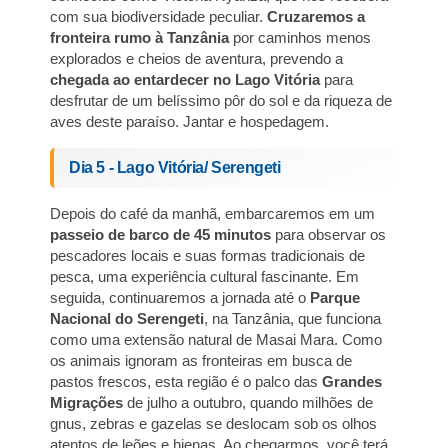
com sua biodiversidade peculiar.
Cruzaremos a
fronteira rumo à Tanzânia
por caminhos menos
explorados e cheios de aventura, prevendo a
chegada ao entardecer no Lago Vitória
para
desfrutar de um belíssimo pôr do sol e da riqueza de
aves deste paraíso. Jantar e hospedagem.
Dia 5 - Lago Vitória/ Serengeti
Depois do café da manhã, embarcaremos em um
passeio de barco de 45 minutos
para observar os
pescadores locais e suas formas tradicionais de
pesca, uma experiência cultural fascinante. Em
seguida, continuaremos a jornada até o
Parque
Nacional do Serengeti
, na Tanzânia, que funciona
como uma extensão natural de Masai Mara. Como
os animais ignoram as fronteiras em busca de
pastos frescos, esta região é o palco das
Grandes
Migrações
de julho a outubro, quando milhões de
gnus, zebras e gazelas se deslocam sob os olhos
atentos de leões e hienas. Ao chegarmos, você terá