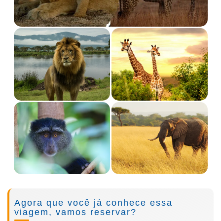
Skip
Agora que você já conhece essa
to
viagem, vamos reservar?
the