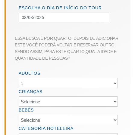
beginning
of
ESCOLHA O DIA DE INÍCIO DO TOUR
the
images
gallery
ESSA BUSCA É POR QUARTO, DEPOIS DE ADICIONAR
ESTE VOCÊ PODERÁ VOLTAR E RESERVAR OUTRO.
SENDO ASSIM, PARA ESTE QUARTO,QUAL A IDADE E
QUANTIDADE DE PESSOAS?
ADULTOS
CRIANÇAS
BEBÊS
CATEGORIA HOTELEIRA