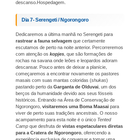
descanso.Hospedagem.
Dia 7- Serengeti / Ngorongoro
Dedicaremos a última manhã no Serengeti para
rastrear a fauna selvagem
que certamente
escutamos de perto na noite anterior. Percorreremos
com atenção os
kopjes
, que são formações de
rochas na savana onde leões e leopardos adoram
descansar. Pouco antes de deixar a planície,
começaremos a encontrar novamente os pastores
masais com suas mantas coloridas (
shukas
)
pastando perto da
Garganta de Olduvai
, um dos
berços da humanidade devido aos seus fósseis
históricos. Entrando na Área de Conservação de
Ngorongoro,
visitaremos uma Boma Maasai
para
viver de perto suas tradições ancestrais. O nosso
acampamento para esta noite é o único
Tented
Camp
que desfruta de
vistas espetaculares diretas
para a Cratera de Ngorongoro
, oferecendo a
experiência exclusiva de conversar e tomar uma