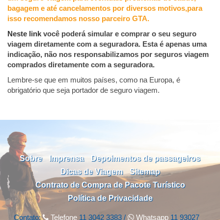
bagagem e até cancelamentos por diversos motivos,para
isso recomendamos nosso parceiro GTA.
Neste link
você poderá simular e comprar o seu seguro
viagem diretamente com a seguradora. Esta é apenas uma
indicação, não nos responsabilizamos por seguros viagem
comprados diretamente com a seguradora.
Lembre-se que em muitos países, como na Europa, é
obrigatório que seja portador de seguro viagem.
Sobre
Imprensa
Depoimentos de passageiros
Dicas de Viagem
Sitemap
Contrato de Compra de Pacote Turístico
Política de Privacidade
Contato:
Telefone
11 3042 3383 /
Whatsapp
11 93027