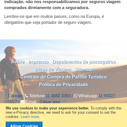
indicação, não nos responsabilizamos por seguros viagem
comprados diretamente com a seguradora.
Lembre-se que em muitos países, como na Europa, é
obrigatório que seja portador de seguro viagem.
Sobre
Imprensa
Depoimentos de passageiros
Dicas de Viagem
Sitemap
Contrato de Compra de Pacote Turístico
Política de Privacidade
Contato:
Telefone
11 3042 3383 /
Whatsapp
11 93027
5017 /
Email
Clique
aqui
We use cookies to make your experience better.
To comply with the
new e-Privacy directive, we need to ask for your consent to set the
cookies.
Learn more
.
Facebook
Instagram
Allow Cookies