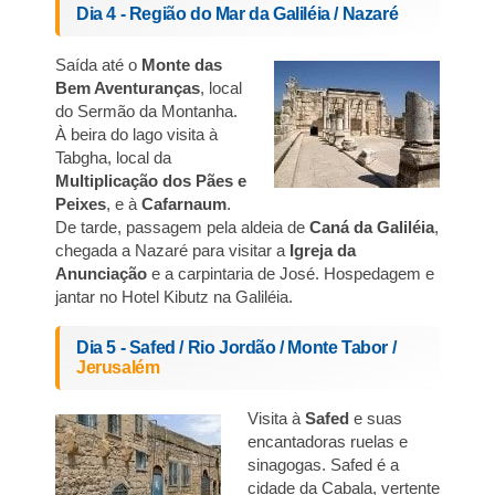
Dia 4 - Região do Mar da Galiléia / Nazaré
Saída até o
Monte das
Bem Aventuranças
, local
do Sermão da Montanha.
À beira do lago visita à
Tabgha, local da
Multiplicação dos Pães e
Peixes
, e à
Cafarnaum
.
De tarde, passagem pela aldeia de
Caná da Galiléia
,
chegada a Nazaré para visitar a
Igreja da
Anunciação
e a carpintaria de José. Hospedagem e
jantar no Hotel Kibutz na Galiléia.
Dia 5 - Safed / Rio Jordão / Monte Tabor /
Jerusalém
Visita à
Safed
e suas
encantadoras ruelas e
sinagogas. Safed é a
cidade da Cabala, vertente