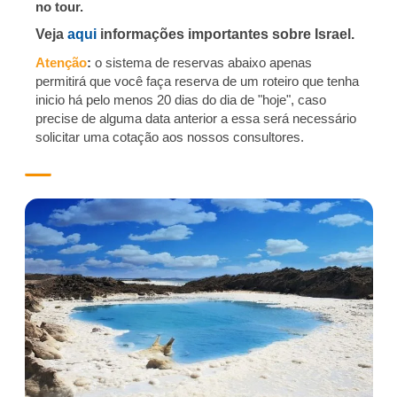
no tour.
Veja
aqui
informações importantes sobre Israel
.
Atenção
:
o sistema de reservas abaixo apenas
permitirá que você faça reserva de um roteiro que tenha
inicio há pelo menos 20 dias do dia de "hoje", caso
precise de alguma data anterior a essa será necessário
solicitar uma cotação aos nossos consultores.
SKU
Skip
4-ma
to
res
the
0
end
Avaliações
of
the
US$10.000,00
images
gallery