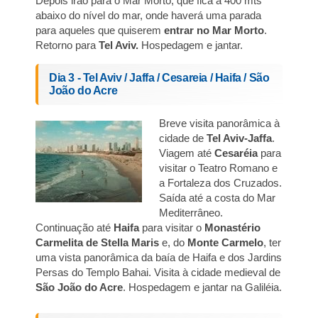
Depois irão para o Mar Morto, que fica a 400 mts
abaixo do nível do mar, onde haverá uma parada
para aqueles que quiserem
entrar no Mar Morto
.
Retorno para
Tel Aviv.
Hospedagem e jantar.
Dia 3 - Tel Aviv / Jaffa / Cesareia / Haifa / São
João do Acre
Breve visita panorâmica à
cidade de
Tel Aviv-Jaffa
.
Viagem até
Cesaréia
para
visitar o Teatro Romano e
a Fortaleza dos Cruzados.
Saída até a costa do Mar
Mediterrâneo.
Continuação até
Haifa
para visitar o
Monastério
Carmelita de Stella Maris
e, do
Monte Carmelo
, ter
uma vista panorâmica da baía de Haifa e dos Jardins
Persas do Templo Bahai. Visita à cidade medieval de
São João do Acre
. Hospedagem e jantar na Galiléia.