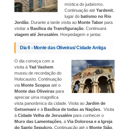
mística do judaísmo.
Continuação até
Yardenit
,
lugar do
batismo no Rio
Jordão
.
Durante a tarde visita a
o
Monte Tabor
para
visitar a
Basílica da Transfiguração
. Continuará
viagem até Jerusalém
. Hospedagem e jantar.
Dia 6 - Monte das Oliveiras/ Cidade Antiga
O dia começa com a
visita à
Yad Vashem
museu de recordação do
Holocausto. Continuação
via
Monte Scopus
até o
Monte das Oliveiras
para
apreciar uma magnifica
vista panorâmica da cidade. Visita ao
Jardim de
Getsemani
e à
Basílica de todas as Nações.
Visita
à
Cidade Velha de Jerusalém
para conhecer o
Muro das Lamentações
, a
Via Dolorosa e a Igreja
do Santo Sepulcro.
Continuação até o
Monte Sião
,