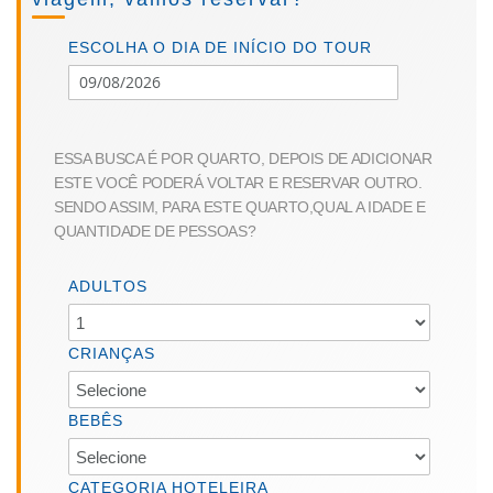
the
beginning
of
ESCOLHA O DIA DE INÍCIO DO TOUR
the
images
gallery
ESSA BUSCA É POR QUARTO, DEPOIS DE ADICIONAR
ESTE VOCÊ PODERÁ VOLTAR E RESERVAR OUTRO.
SENDO ASSIM, PARA ESTE QUARTO,QUAL A IDADE E
QUANTIDADE DE PESSOAS?
ADULTOS
CRIANÇAS
BEBÊS
CATEGORIA HOTELEIRA