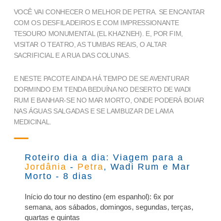
VOCÊ VAI CONHECER O MELHOR DE PETRA. SE ENCANTAR
COM OS DESFILADEIROS E COM IMPRESSIONANTE
TESOURO MONUMENTAL (EL KHAZNEH). E, POR FIM,
VISITAR O TEATRO, AS TUMBAS REAIS, O ALTAR
SACRIFICIAL E A RUA DAS COLUNAS.
E NESTE PACOTE AINDA HÁ TEMPO DE SE AVENTURAR
DORMINDO EM TENDA BEDUÍNA NO DESERTO DE WADI
RUM E BANHAR-SE NO MAR MORTO, ONDE PODERÁ BOIAR
NAS ÁGUAS SALGADAS E SE LAMBUZAR DE LAMA
MEDICINAL.
Roteiro dia a dia: Viagem para a
Jordânia
-
Petra
, Wadi Rum e Mar
Morto - 8 dias
Início do tour no destino (em espanhol): 6x por
semana, aos sábados, domingos, segundas, terças,
quartas e quintas