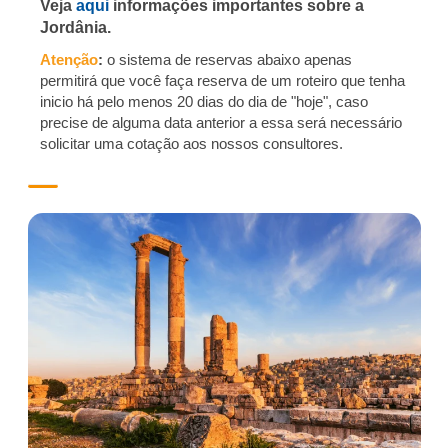
Veja
aqui
informações importantes sobre a
Jordânia
.
Atenção
:
o sistema de reservas abaixo apenas
permitirá que você faça reserva de um roteiro que tenha
inicio há pelo menos 20 dias do dia de "hoje", caso
precise de alguma data anterior a essa será necessário
solicitar uma cotação aos nossos consultores.
SKU
Skip
mara
to
vilha
the
s-hac
end
hemit
of
a-des
the
erto
images
Avaliações
gallery
US$10.000,00