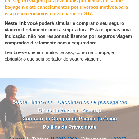
um seguro viagem para eventuais problemas de saúde,
bagagem e até cancelamentos por diversos motivos,para
isso recomendamos nosso parceiro GTA.
Neste link
você poderá simular e comprar o seu seguro
viagem diretamente com a seguradora. Esta é apenas uma
indicação, não nos responsabilizamos por seguros viagem
comprados diretamente com a seguradora.
Lembre-se que em muitos países, como na Europa, é
obrigatório que seja portador de seguro viagem.
Sobre
Imprensa
Depoimentos de passageiros
Dicas de Viagem
Sitemap
Contrato de Compra de Pacote Turístico
Política de Privacidade