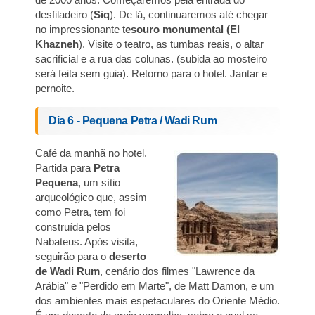
desfiladeiro (
Siq
). De lá, continuaremos até chegar
no impressionante t
esouro monumental (El
Khazneh
). Visite o teatro, as tumbas reais, o altar
sacrificial e a rua das colunas. (subida ao mosteiro
será feita sem guia). Retorno para o hotel. Jantar e
pernoite.
Dia 6 - Pequena Petra / Wadi Rum
Café da manhã no hotel.
Partida para
Petra
Pequena
, um sítio
arqueológico que, assim
como Petra, tem foi
construída pelos
Nabateus. Após visita,
seguirão para o
deserto
de Wadi Rum
, cenário dos filmes "Lawrence da
Arábia" e "Perdido em Marte", de Matt Damon, e um
dos ambientes mais espetaculares do Oriente Médio.