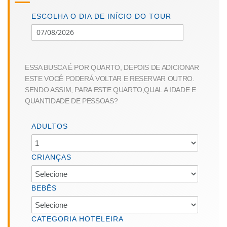
beginning
of
ESCOLHA O DIA DE INÍCIO DO TOUR
the
images
gallery
ESSA BUSCA É POR QUARTO, DEPOIS DE ADICIONAR
ESTE VOCÊ PODERÁ VOLTAR E RESERVAR OUTRO.
SENDO ASSIM, PARA ESTE QUARTO,QUAL A IDADE E
QUANTIDADE DE PESSOAS?
ADULTOS
CRIANÇAS
BEBÊS
CATEGORIA HOTELEIRA