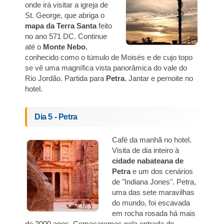
onde irá visitar a igreja de
St. George, que abriga o
mapa da Terra Santa
feito
no ano 571 DC. Continue
até o
Monte Nebo
,
conhecido como o túmulo de Moisés e de cujo topo
se vê uma magnífica vista panorâmica do vale do
Rio Jordão. Partida para
Petra
. Jantar e pernoite no
hotel.
Dia 5 - Petra
Café da manhã no hotel.
Visita de dia inteiro à
cidade nabateana de
Petra
e um dos cenários
de "Indiana Jones". Petra,
uma das sete maravilhas
do mundo, foi escavada
em rocha rosada há mais
de 2000 anos. Começaremos pela entrada do