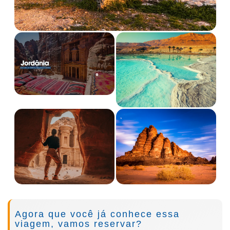
Skip
Agora que você já conhece essa
to
viagem, vamos reservar?
the