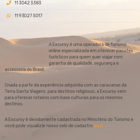
11 3042 3383
11 93027 5017
A Excursy é uma operadora de turismo
online especializada em oferecer pacotes
turísticos para quem quer viajar com
garantia de qualidade, segurança e
assessoria do Brasil.
Criada a partir da experiência adquirida com as caravanas da
Terra Santa Viagens para destinos religiosos, a Excursy vem
para oferecer roteiros com base culturais para os mesmos
destinos.
A Excursy é devidamente cadastrada no Ministério do Turismo e
você pode visualizar nosso selo de cadastro
aqui.