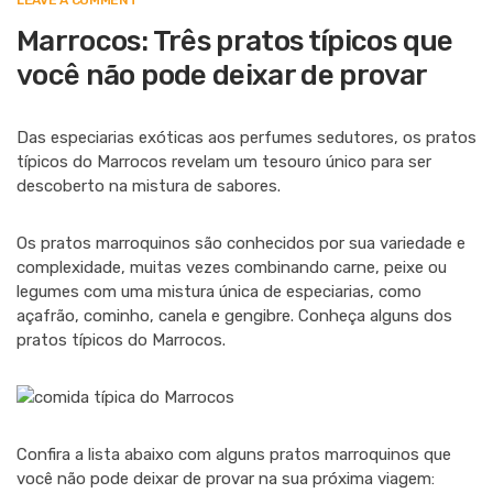
LEAVE A COMMENT
MARROCOS:
TRÊS
Marrocos: Três pratos típicos que
PRATOS
TÍPICOS
você não pode deixar de provar
QUE
VOCÊ
NÃO
PODE
Das especiarias exóticas aos perfumes sedutores, os pratos
DEIXAR
DE
típicos do Marrocos revelam um tesouro único para ser
PROVAR
descoberto na mistura de sabores.
Os pratos marroquinos são conhecidos por sua variedade e
complexidade, muitas vezes combinando carne, peixe ou
legumes com uma mistura única de especiarias, como
açafrão, cominho, canela e gengibre. Conheça alguns dos
pratos típicos do Marrocos.
Confira a lista abaixo com alguns pratos marroquinos que
você não pode deixar de provar na sua próxima viagem: