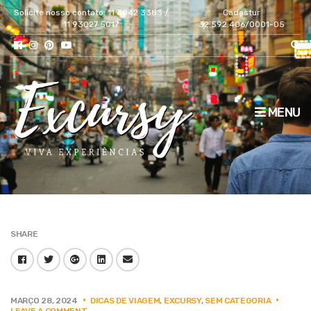
Solicite nosso contato: 11 3042 3383 /
Cadastur
11 93027 5017
32.592.406/0001-05
MENU
SHARE
Facebook
Twitter
Google
LinkedIn
Email
Plus
MARÇO 28, 2024
DICAS DE VIAGEM
,
EXCURSY
,
SEM CATEGORIA
ON