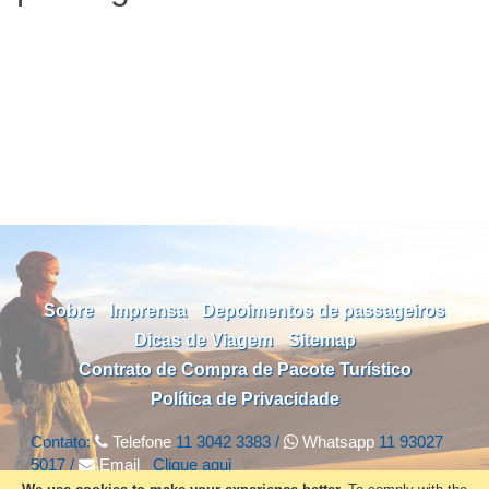
Sobre
Imprensa
Depoimentos de passageiros
Dicas de Viagem
Sitemap
Contrato de Compra de Pacote Turístico
Política de Privacidade
Contato:
Telefone
11 3042 3383 /
Whatsapp
11 93027
5017 /
Email
Clique
aqui