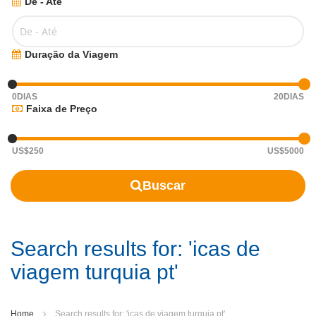
De - Até
Duração da Viagem
0
DIAS
20
DIAS
Faixa de Preço
US$
250
US$
5000
Buscar
Search results for: 'icas de
viagem turquia pt'
Home
Search results for: 'icas de viagem turquia pt'