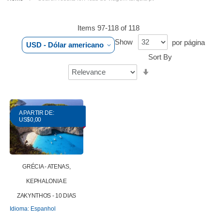
Items
97
-
118
of
118
Show
por página
USD - Dólar americano
Sort By
Set
Ascending
Direction
A PARTIR DE:
US$0,00
GRÉCIA - ATENAS,
KEPHALONIA E
ZAKYNTHOS - 10 DIAS
Idioma: Espanhol